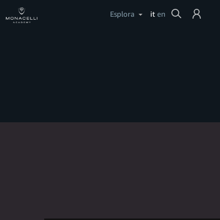
Cerca
Esplora
it
en
Login
Aiuto