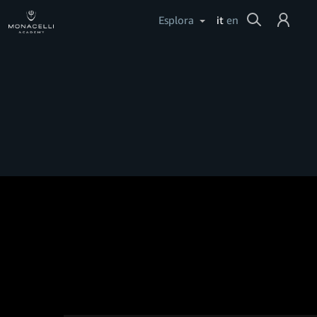
Cerca
Esplora
it
en
Login
Aiuto