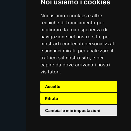
Noi usiamo i cookies
Noi usiamo i cookies e altre
tecniche di tracciamento per
migliorare la tua esperienza di
navigazione nel nostro sito, per
mostrarti contenuti personalizzati
e annunci mirati, per analizzare il
traffico sul nostro sito, e per
capire da dove arrivano i nostri
visitatori.
Accetto
Privacy
Cookie
Terms and conditions
Rifiuto
© 2026, Monacelli Italy Srl
Ondemand platform powered by
www.arancialive.com
Cambia le mie impostazioni