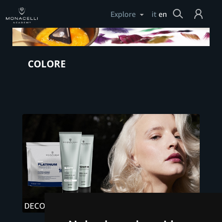
Cerca
Explore
it
en
Login
COLORE
Help
DECO