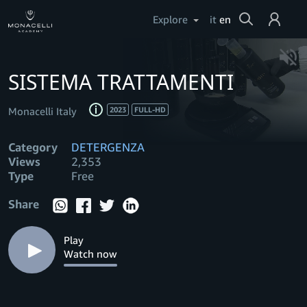
Cerca
Explore
it
en
Login
SISTEMA TRATTAMENTI
Help
Monacelli Italy
2023
FULL-HD
Category
DETERGENZA
Views
2,353
Type
Free
Share
Play
Watch now