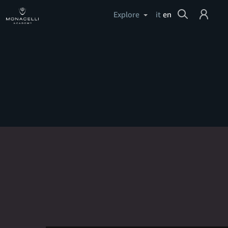
Cerca
Explore
it
en
Login
Help