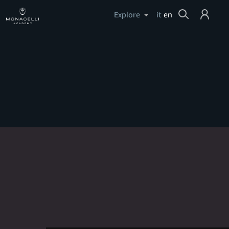
Cerca
Explore
it
en
Login
Help