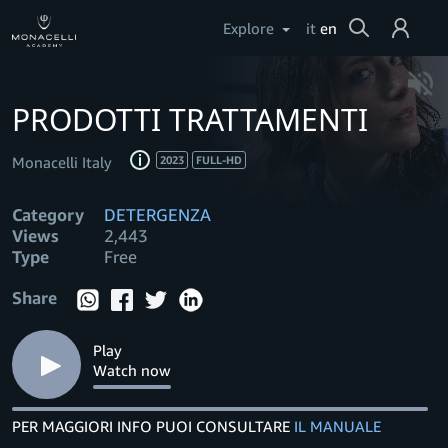
Cerca
Explore
it
en
Login
PRODOTTI TRATTAMENTI
Help
Monacelli Italy
2023
FULL-HD
Category
DETERGENZA
Views
2,443
Type
Free
Share
Play
Watch now
PER MAGGIORI INFO PUOI CONSULTARE
IL MANUALE