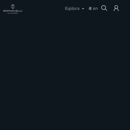
Cerca
Esplora
it
en
Login
Aiuto